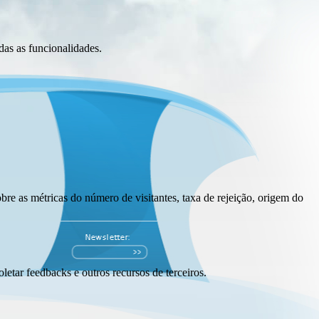
das as funcionalidades.
bre as métricas do número de visitantes, taxa de rejeição, origem do
letar feedbacks e outros recursos de terceiros.