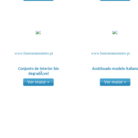
www.funerariamonteiro.pt
www.funerariamonteiro.pt
Conjunto de interior bio
Acolchoado modelo italian
degradÃ¡vel