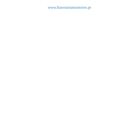
www.funerariamonteiro.pt