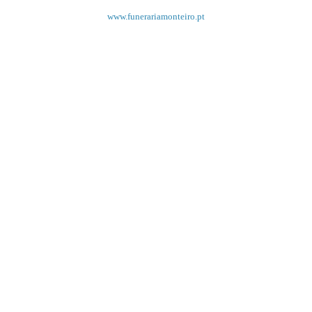
www.funerariamonteiro.pt