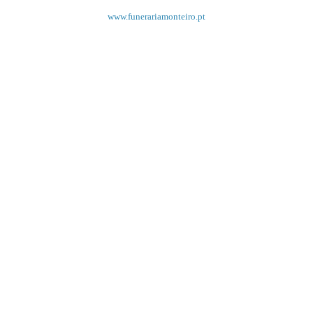
www.funerariamonteiro.pt