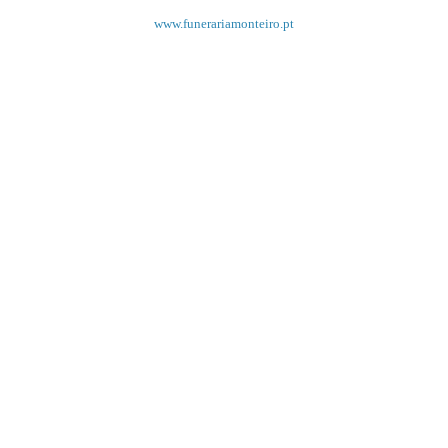
www.funerariamonteiro.pt