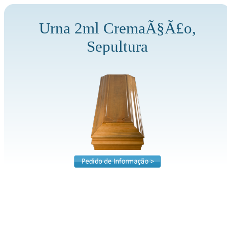
Urna 2ml CremaÃ§Ã£o,
Sepultura