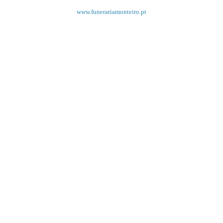
www.funerariamonteiro.pt