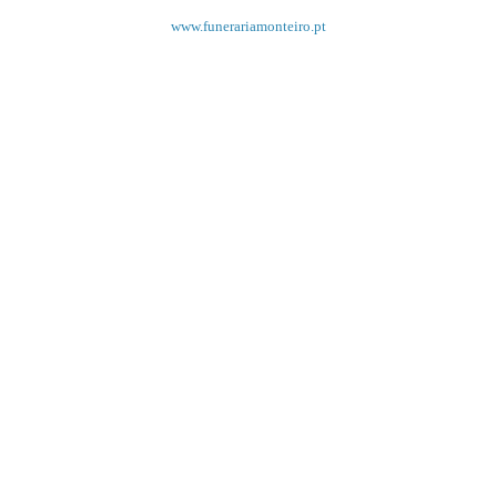
www.funerariamonteiro.pt