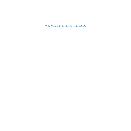
www.funerariamonteiro.pt