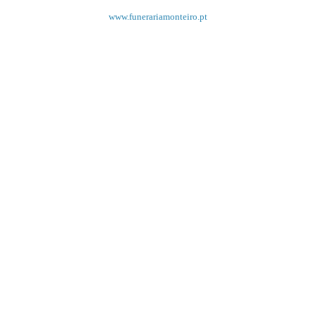
www.funerariamonteiro.pt