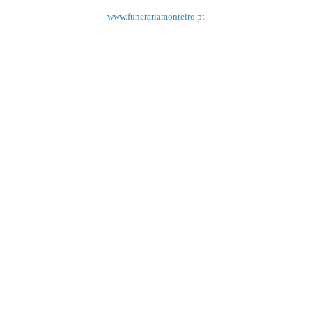
www.funerariamonteiro.pt