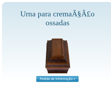
Urna para cremaÃ§Ã£o
ossadas