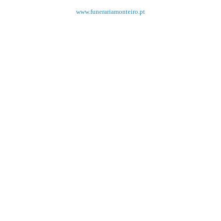
www.funerariamonteiro.pt