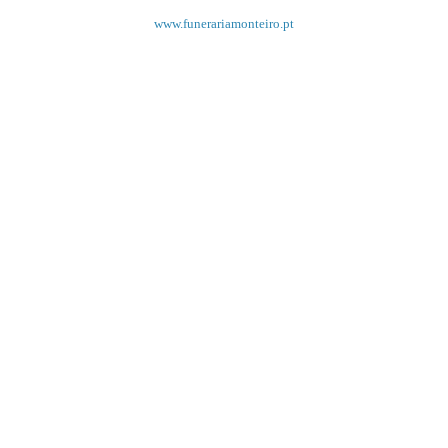
www.funerariamonteiro.pt