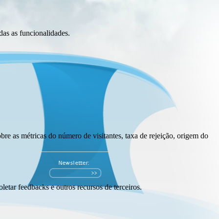
das as funcionalidades.
bre as métricas do número de visitantes, taxa de rejeição, origem do
letar feedbacks e outros recursos de terceiros.